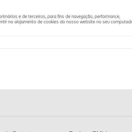
sados
Serviços e Acessórios
Sobre Nós
imários e de terceiros, para fins de navegação, performance,
nsentir no alojamento de cookies do nosso website no seu computad